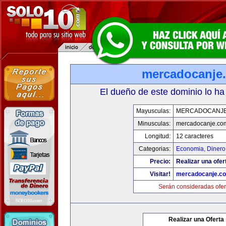
mercadocanje
El dueño de este dominio lo ha
Mayusculas:
MERCADOCANJ
Minusculas:
mercadocanje.co
Longitud:
12 caracteres
Categorias:
Economia, Dinero
Precio:
Realizar una ofer
Visitar!
mercadocanje.c
Serán consideradas ofer
Realizar una Oferta