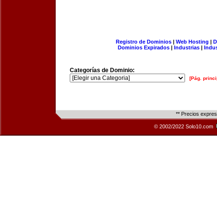
Registro de Dominios
|
Web Hosting
|
D
Dominios Expirados
|
Industrias
|
Indu
Categorías de Dominio:
[Pág. princi
** Precios expre
© 2002/2022 Solo10.com