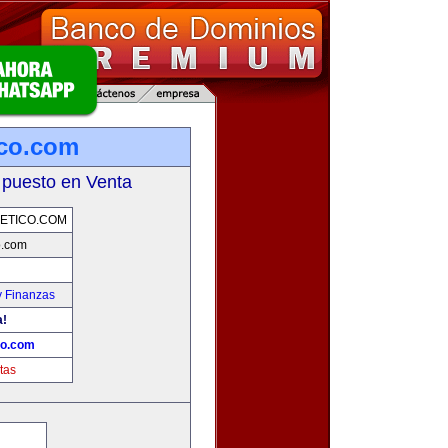
ico.com
 puesto en Venta
ETICO.COM
o.com
y Finanzas
a!
co.com
tas