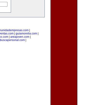
munidadempresas.com
|
ventas.com
|
guiamorelia.com
|
co.com
|
areajoven.com
|
buscapersonal.com
|