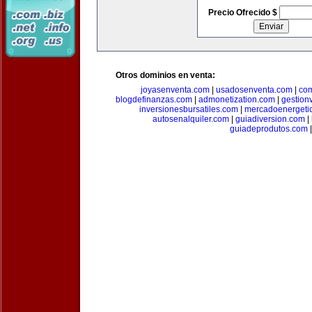
Precio Ofrecido $
Otros dominios en venta:
joyasenventa.com
|
usadosenventa.com
|
co
blogdefinanzas.com
|
admonetization.com
|
gestion
inversionesbursatiles.com
|
mercadoenergeti
autosenalquiler.com
|
guiadiversion.com
|
guiadeprodutos.com
|