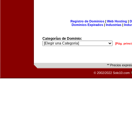
Registro de Dominios
|
Web Hosting
|
D
Dominios Expirados
|
Industrias
|
Indu
Categorías de Dominio:
[Pág. princi
** Precios expre
© 2002/2022 Solo10.com