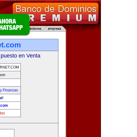
et.com
 puesto en Venta
ERNET.COM
.com
y Finanzas
a!
t.com
tas