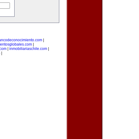
ancodeconocimiento.com
|
entosglobales.com
|
.com
|
inmobiliariaschile.com
|
m
|