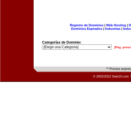
Registro de Dominios
|
Web Hosting
|
D
Dominios Expirados
|
Industrias
|
Indu
Categorías de Dominio:
[Pág. princi
** Precios expre
© 2002/2022 Solo10.com