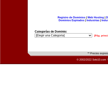
Registro de Dominios
|
Web Hosting
|
D
Dominios Expirados
|
Industrias
|
Indu
Categorías de Dominio:
[Pág. princi
** Precios expre
© 2002/2022 Solo10.com